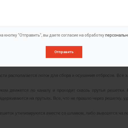
убой очистки устанавливают, как правило, перед механичес
ут ухудшить работу или повредить дорогостоящее оборудование
а кнопку "Отправить", вы даете согласие на обработку
персональн
аботы
Отправить
 решетки представляет собой набор металлических прутьев, з
 друг другу. Ширина прозора зависит от потребностей заказчика
асти располагается лоток для сбора и осушения отбросов. Вс
ком движется по каналу и проходит сквозь прутья решетки. 
адерживаются на прутьях. Все, что не прошло через решетку, 
ешеток утилизируются вместе со шламом, либо вывозятся на п