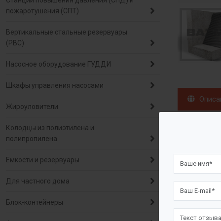
Станции повышения давления (СПД) и
пожаротушения (СПТ)
Вертикальные стальные резервуары
(РВС)
Насосное оборудование ГУДДИ
Шкафы управления насосами
Описа
Жироуловители
Назнач
Колодцы из полиэтилена и
полипропилена
Решетки с р
Емкости и резервуары
решетки, ко
Для частного дома
Решетки с
Блок-контейнеры
Удаление на
коммунальны