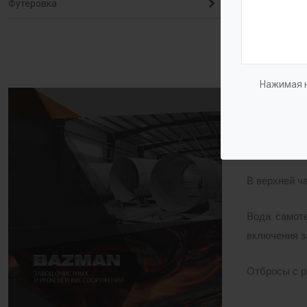
Футеровка
Решетки гр
которые мог
Нажимая н
Принцип р
Конструкция
параллельно
В верхней ч
Вода самоте
включения з
Отбросы с р