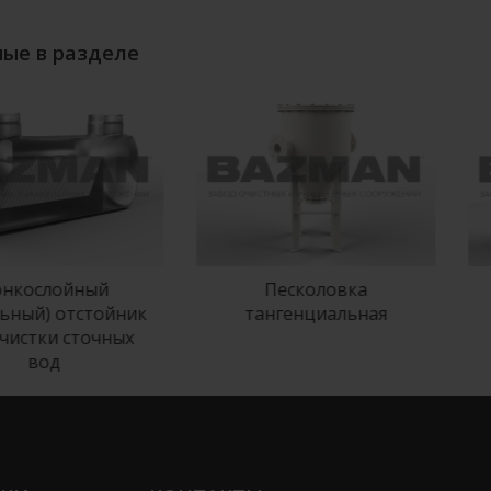
ые в разделе
кослойный
Г
Песколовка
ный) отстойник
тангенциальная
истки сточных
вод