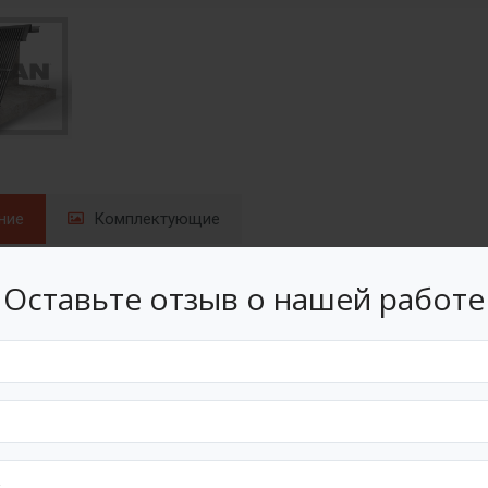
ние
Комплектующие
ение
Оставьте отзыв о нашей работе
учной очисткой для удаления крупного мусора из сточных в
торые устанавливаются в открытый канал, где протекает сток.
лужат для
грубой предварительной очистки водных стоко
капливающегося мусора производится граблями вручную. Поэт
х и производственных предприятий.