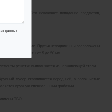
кими решетками. Это исключает попадание предметов,
.
ых данных
акрепленных на раме. Прутья неподвижны и расположены
. Доступны варианты от 5 до 50 мм.
е элементы решетки выполняются из нержавеющей стали.
Крупный мусор скапливается перед ней, а волокнистые
удаляется вручную специальными граблями.
олигоны ТБО.