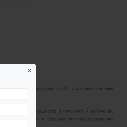
×
од на очистных сооружениях. Это статичные стальные
в
от плавающих предметов и волокнистых включений.
ому их используют на некрупных очистных сооружениях