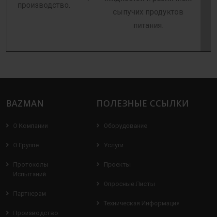
производство.
сыпучих продуктов
питания.
BAZMAN
ПОЛЕЗНЫЕ ССЫЛКИ
О Компании
Оборудование
О Группе
Услуги
Протоколы
Проекты
Испытаний
Опросные Листы
Партнерам
Техническая Информация
Производство