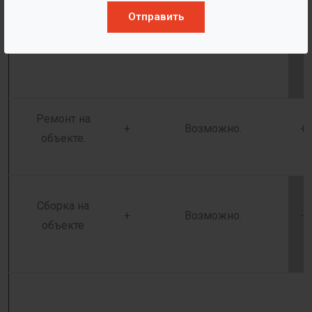
на его целостность.
Отправить
Ремонт на
+
Возможно.
+
объекте.
Сборка на
+
Возможно.
-
объекте