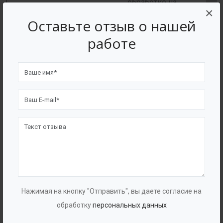
обработке на
×
Точность
металлообрабатывающих
Оставьте отзыв о нашей
изготовления
станках, поэтому из него
+
-
работе
фасонных
можно изготавливать
изделий
точные фасонные
изделия и сложные
комбинированные узлы.
Материал пластичный,
Стойкость к
Нажимая на кнопку "Отправить", вы даете согласие на
работает на сжатие и
механическим
+
-
обработку
персональных данных
растяжение не влияющие
повреждениям.