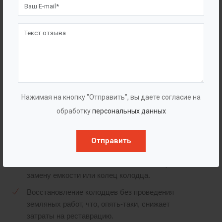
листового материала, и высококачественная
экструзионная сварка пластика, производятся по
месту. Процесс этот весьма сложный, но, тем не
менее, предоставляет заказчикам ряд существенных
преимуществ.
Преимущества
Нажимая на кнопку "Отправить", вы даете согласие на
обработку
персональных данных
Экономия времени и средств, связанных с
реконструкцией и восстановлением резервуаров
и колодцев. Работы по футеровке производятся
Отправить
достаточно быстро, а затраты на этот процесс
намного ниже, чем если выполнять полную
замену емкости или колец колодца.
Восстановление колодцев без проведения
земляных работ, что, опять-таки, снижает
затраты на реставрацию.