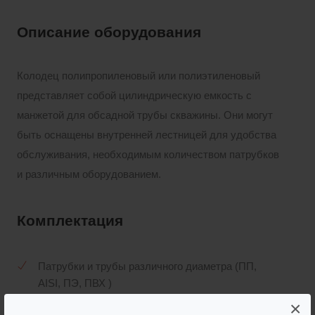
Описание оборудования
Колодец полипропиленовый или полиэтиленовый
представляет собой цилиндрическую емкость с
манжетой для обсадной трубы скважины. Они могут
быть оснащены внутренней лестницей для удобства
обслуживания, необходимым количеством патрубков
и различным оборудованием.
Комплектация
Патрубки и трубы различного диаметра (ПП,
AISI, ПЭ, ПВХ )
×
Горловины различного диаметра