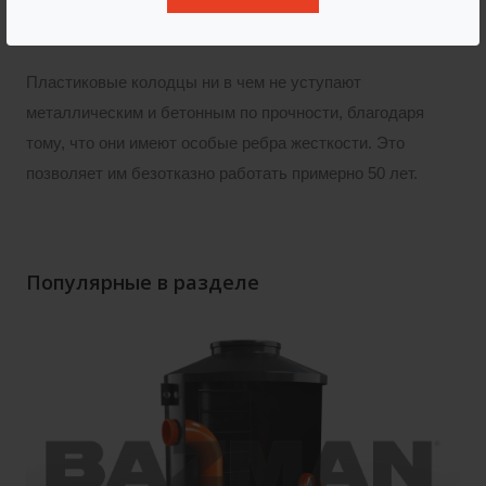
окружающей среды.
Пластиковые колодцы ни в чем не уступают
металлическим и бетонным по прочности, благодаря
тому, что они имеют особые ребра жесткости. Это
позволяет им безотказно работать примерно 50 лет.
Популярные в разделе