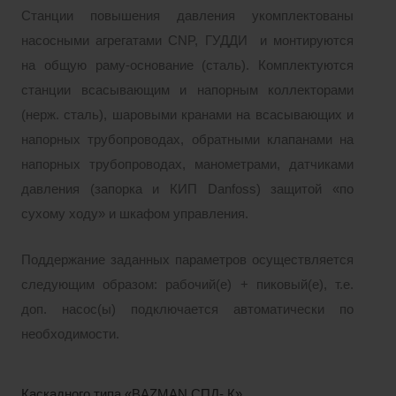
Станции повышения давления укомплектованы
насосными агрегатами CNP, ГУДДИ и монтируются
на общую раму-основание (сталь). Комплектуются
станции всасывающим и напорным коллекторами
(нерж. сталь), шаровыми кранами на всасывающих и
напорных трубопроводах, обратными клапанами на
напорных трубопроводах, манометрами, датчиками
давления (запорка и КИП Danfoss) защитой «по
сухому ходу» и шкафом управления.
Поддержание заданных параметров осуществляется
следующим образом: рабочий(е) + пиковый(е), т.е.
доп. насос(ы) подключается автоматически по
необходимости.
Каскадного типа «BAZMAN СПД- К»