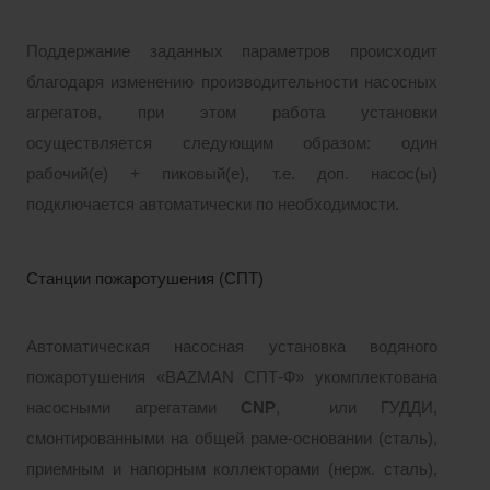
Поддержание заданных параметров происходит
благодаря изменению производительности насосных
агрегатов, при этом работа установки
осуществляется следующим образом: один
рабочий(е) + пиковый(е), т.е. доп. насос(ы)
подключается автоматически по необходимости.
Станции пожаротушения (СПТ)
Автоматическая насосная установка водяного
пожаротушения «BAZMAN СПТ-Ф» укомплектована
насосными агрегатами
CNP
, или ГУДДИ,
смонтированными на общей раме-основании (сталь),
приемным и напорным коллекторами (нерж. сталь),