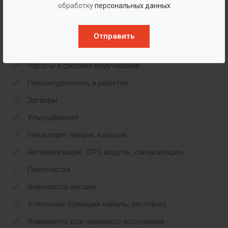
Горловины, Колодцы различного диаметра
обработку
персональных данных
Корзина для сбора мусора
Отправить
Лестница (материал ПП, Нержавейка,
Алюминий)
Насосы и система взмучивания
Пескоотделитель и решетки
Затворы
Ультрафиолет
Гипохлорит натрия, кальция
Автоматизация, GPS модуль, сигнализация.
Газоочистка
Анализатор метана
Утепление (греющий кабель, листовое)
Ложементы для наземного исполнения