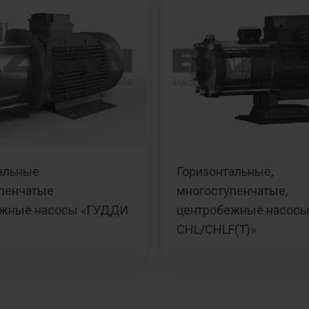
альные
Горизонтальные,
пенчатые
многоступенчатые,
ежные насосы «ГУДДИ
центробежные насос
CHL/CHLF(Т)»