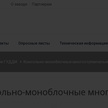
О заводе
Партнерам
екты
Опросные листы
Техническая информация
ие ГУДДИ
Консольно-моноблочные многоступенчатые
ольно-моноблочные мног