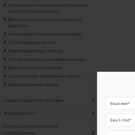
Консольные и консольно-моноблочные
одноступенчатые насосы
Многоступенчатые насосы высокого
давления
Насосы двухстороннего всасывания
Полупогружные насосы
Самовсасывающие насосы
Сточно-массные и дренажные насосы
Многоступенчатые насосы
Центробежные скважинные насосы
Циркуляционные насосы
Шкафы управления насосами
Жироуловители
Колодцы из полиэтилена и
полипропилена