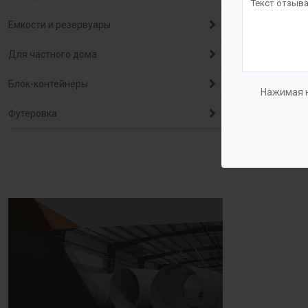
Емкости и резервуары
Для частного дома
Блок-контейнеры
Нажимая н
Футеровка