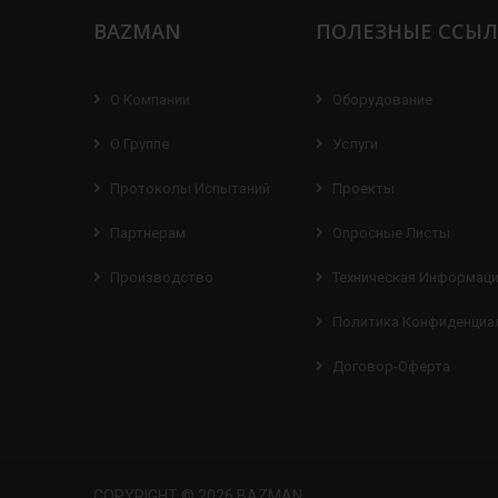
BAZMAN
ПОЛЕЗНЫЕ ССЫ
О Компании
Оборудование
О Группе
Услуги
Протоколы Испытаний
Проекты
Партнерам
Опросные Листы
Производство
Техническая Информац
Политика Конфиденциа
Договор-Оферта
COPYRIGHT © 2026 BAZMAN