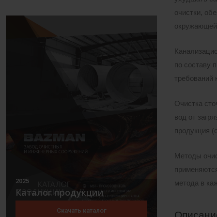
очистки, об
окружающей 
Канализацио
по составу 
требований 
Очистка сто
вод от загря
продукция (
Методы очис
применяются
2025
метода в ка
Каталог продукции
Скачать каталог
Описани