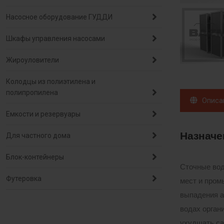
Насосное оборудование ГУДДИ
Шкафы управления насосами
Жироуловители
Колодцы из полиэтилена и
полипропилена
Описа
Емкости и резервуары
Назначе
Для частного дома
Блок-контейнеры
Сточные вод
Футеровка
мест и пром
выпадения а
водах орган
ухудшать са