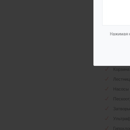
Установ
оборудо
Компле
Нажимая н
Патрубк
Горлови
Корзина
Лестниц
Насосы 
Пескоот
Затвор
Ультра
Гипохло