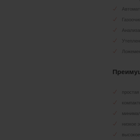
Автомат
Газоочи
Анализа
Утеплен
Ложемен
Преиму
простая
компакт
минимал
низкое 
высокое