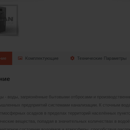
ние
Комплектующие
Технические Параметры
ние
ы - воды, загрязнённые бытовыми отбросами и производствен
ышленных предприятий системами канализации. К сточным вода
тмосферных осадков в пределах территорий населённых пункт
ические вещества, попадая в значительных количествах в водоё
нитарное состояние водоёмов и атмосферы, способствуя расп