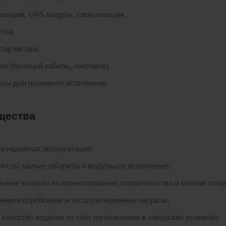
изация, GPS модуль, сигнализация.
стка
тор метана
ие (греющий кабель, листовое)
ты для наземного исполнения
щества
 и надежная эксплуатация;
ность: малые габариты и модульное исполнение;
ьные затраты на проектирование, строительство и монтаж соор
энергопотребление и эксплуатационные затраты;
 качество изделия за счёт изготовления в заводских условиях;