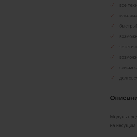
всё тех
максима
быстрый
возможн
эстетич
возможн
сейсмос
долгове
Описан
Модуль пред
на несущим 