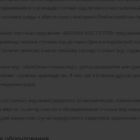
езвреживания и утилизации сточных вод являются неотъемлемо
человека среды и обеспечения санитарного благоустройства го
нные очистные сооружения «BAZMAN КОС-ПП/ПЭ» предназначен
производственных сточных вод до норм сброса в водоём рыб хо
к количественному и качественному составу сточных вод, подав
чных вод - обработка сточных вод с целью разрушения или уд
знения - сложное производство. В нем, как и в любом другом пр
очищенная вода).
тки сточных вод можно разделить на механические, химические,
 вместе, то метод очистки и обезвреживания сточных вод назы
ждом конкретном случае определяется характером загрязнения 
е оборудования