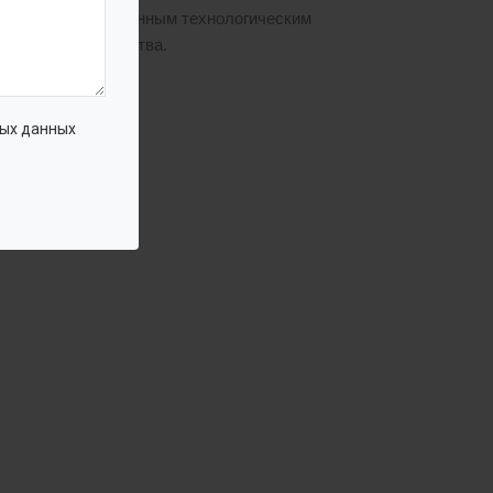
лей со смонтированным технологическим
 месте строительства.
ых данных