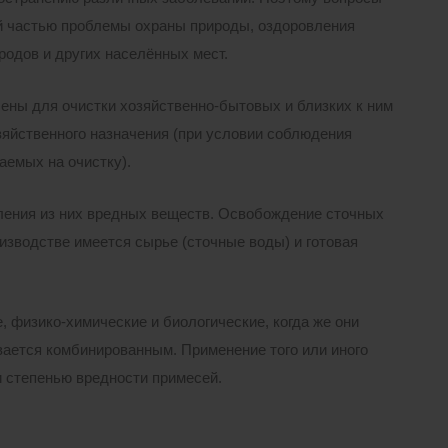
й частью проблемы охраны природы, оздоровления
родов и других населённых мест.
ы для очистки хозяйственно-бытовых и близких к ним
зяйственного назначения (при условии соблюдения
аемых на очистку).
аления из них вредных веществ. Освобождение сточных
оизводстве имеется сырье (сточные воды) и готовая
 физико-химические и биологические, когда же они
вается комбинированным. Применение того или иного
и степенью вредности примесей.