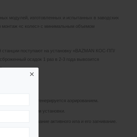
ных модулей, изготовленных и испытанных в заводских
ти монтаж «с колес» с минимальным объемом
ой станции поступают на установку «BAZMAN КОС-ПП/
броженный осадок 1 раз в 2-3 года вывозится
я.
×
нности:
осмотра и легко регенерируется аэрированием.
ьшить общий объем установки.
ключить скапливание активного ила и его загнивание.