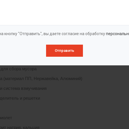
ка поставляется в виде одного или нескольких отдельных моду
ванием, что позволяет в короткий срок произвести их монтаж на
ктация
а кнопку "Отправить", вы даете согласие на обработку
персональн
и различного диаметра
Отправить
ны, Колодцы различного диаметра
 для сбора мусора
а (материал ПП, Нержавейка, Алюминий)
и система взмучивания
делитель и решетки
ы
фиолет
рит натрия, кальция