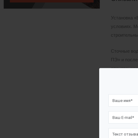
Установка «
условиях. М
строительны
Сточные вод
ПЭ» и после
спецтранспо
Установка 
Загрузк
Совмеще
Констру
Предусм