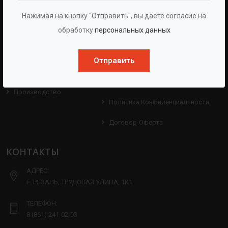
О Компании
Оборудование
Нажимая на кнопку "Отправить", вы даете согласие на
О Группе
Услуги
обработку
персональных данных
Протоколы
Проекты
Испытаний
Отправить
Опросные Листы
Партнерам
Техническая Информация
Производство
Политика Конфиденциальности
Договор-Оферта
КОНТАКТЫ
АДРЕС:
Г. РЯЗАНЬ, ТРУДОВАЯ УЛИЦА, 1К1
ТЕЛЕФОН:
8 (861) 241-02-03