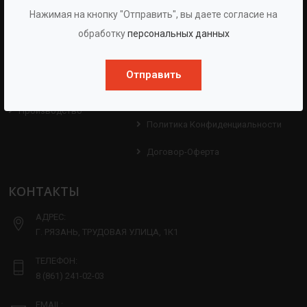
Нажимая на кнопку "Отправить", вы даете согласие на
О Группе
Услуги
обработку
персональных данных
Протоколы
Проекты
Испытаний
Опросные Листы
Отправить
Партнерам
Техническая Информация
Производство
Политика Конфиденциальности
Договор-Оферта
КОНТАКТЫ
АДРЕС:
Г. РЯЗАНЬ, ТРУДОВАЯ УЛИЦА, 1К1
ТЕЛЕФОН:
8 (861) 241-02-03
EMAIL: