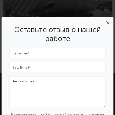
×
Оставьте отзыв о нашей
Производство емкостного и очистного оборудования
работе
BAZMAN
ВОЗВРАТ К СПИСКУ
BAZMAN
ПОЛЕЗНЫЕ ССЫЛКИ
О Компании
Оборудование
О Группе
Услуги
Нажимая на кнопку "Отправить", вы даете согласие на