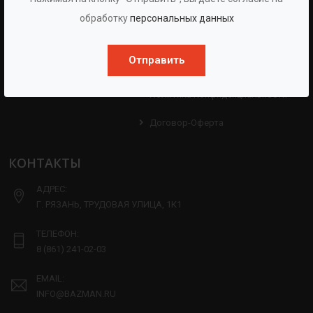
Протоколы
Проекты
обработку
персональных данных
Испытаний
Опросные Листы
Партнерам
Отправить
Техническая Информация
Производство
Политика Конфиденциальности
Договор-Оферта
КОНТАКТЫ
АДРЕС:
Г. РЯЗАНЬ, ТРУДОВАЯ УЛИЦА, 1К1
ТЕЛЕФОН:
8 (861) 241-02-03
EMAIL:
INFO@BAZMAN.RU