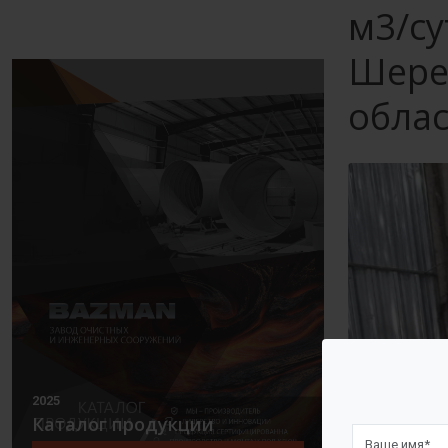
м3/су
Шере
обла
2025
Каталог продукции