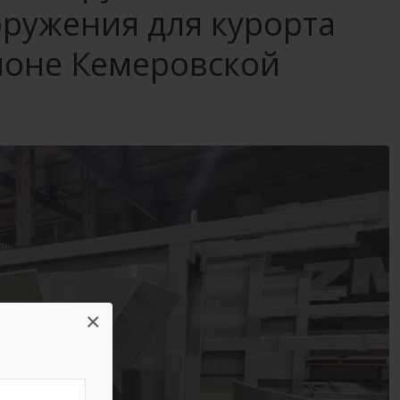
оружения для курорта
йоне Кемеровской
×