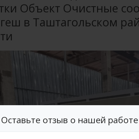
тки Объект Очистные со
геш в Таштагольском ра
сти
Оставьте отзыв о нашей работе