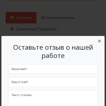
Описание
Комплектующие
Технические Параметры
×
Назначение
Оставьте отзыв о нашей
работе
Лопастные мешалки отличаются простой
конструкцией и низкой стоимостью. Они
обеспечивают перемешивание жидкостей с
умеренной вязкостью. Частота вращения таких
мешалок колеблется от 18 до 80 об/мин; при
увеличении частоты вращения выше указанной
эффективность перемешивания резко снижается.