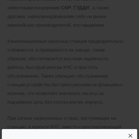
известными концернами
CNP
,
ГУДДИ
, а также
другими, зарекомендовавшими себя на рынке
европейских производителей, поставщиками.
Канализационные насосные станции предварительно
собираются, и проверяются на заводе, таким
образом, обеспечивается высокая надежность
работы, быстрый монтаж КНС и простота
обслуживания. Также упрощает обслуживание
станции устройства быстрого разъема на фланцевых
коленах, что позволяет извлекать насосы за
подъемную цепь без спуска внутрь корпуса.
При сильно загрязненных стоках, поступающих на
станцию, в корпусе КНС, вместо сороулавливающей
×
корзины, применяется дробилка-измельчитель, что