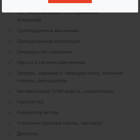
Корзина для сбора мусора (нержавейка, ПП)
Лестница (материал ПП, Нержавейка,
Алюминий)
Грузоподъемные механизмы
Принудительная вентиляция
Площадка обслуживания
Насосы и система взмучивания
Затворы, задвижки (с приводом и без), обратные
клапаны, расходомеры
Автоматизация, GSМ модуль, сигнализация.
Газоочистка
Анализатор метана
Утепление (греющий кабель, листовое)
Дробилки