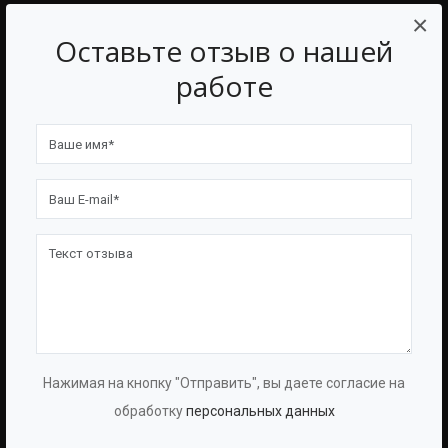
×
BAZMAN
ПОЛЕЗНЫЕ ССЫЛКИ
Оставьте отзыв о нашей
работе
О Компании
Оборудование
О Группе
Услуги
Протоколы
Проекты
Испытаний
Опросные Листы
Партнерам
Техническая Информация
Производство
Политика Конфиденциальности
Договор-Оферта
КОНТАКТЫ
Нажимая на кнопку "Отправить", вы даете согласие на
обработку
персональных данных
АДРЕС:
Г. РЯЗАНЬ, ТРУДОВАЯ УЛИЦА, 1К1