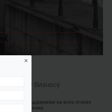
×
их вашему бизнесу
Поддержим на всех этапах
сделки