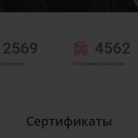
2569
4562
ов решено
Счастливых клиентов
Сертификаты